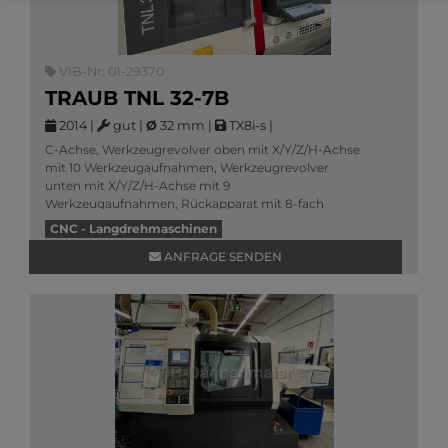
VIB-Nr: 01-29370
TRAUB TNL 32-7B
2014
|
gut
|
Ø
32 mm
|
TX8i-s
|
C-Achse, Werkzeugrevolver oben mit X/Y/Z/H-Achse
mit 10 Werkzeugaufnahmen, Werkzeugrevolver
unten mit X/Y/Z/H-Achse mit 9
Werkzeugaufnahmen, Rückapparat mit 8-fach
Gesamtantrieb für 3 Werkzeuge, Sch
CNC - Langdrehmaschinen
Mehr Informationen
ANFRAGE SENDEN