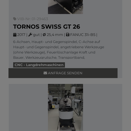
VIB-Nr: 01-29463
TORNOS SWISS GT 26
2017
|
gut
|
Ø
25,4 mm
|
FANUC 31i-B5
|
6-Achsen, Haupt- und Gegenspindel, C-Achse auf
Haupt- und Gegenspindel, angetriebene Werkzeuge
(ohne Werkzeuge), Feuerlöschanlage Kraft und
Bauer, Werkzeugrutsche, Transportband,
Hochdruck, Abstechst
CNC - Langdrehmaschinen
Mehr Informationen
ANFRAGE SENDEN