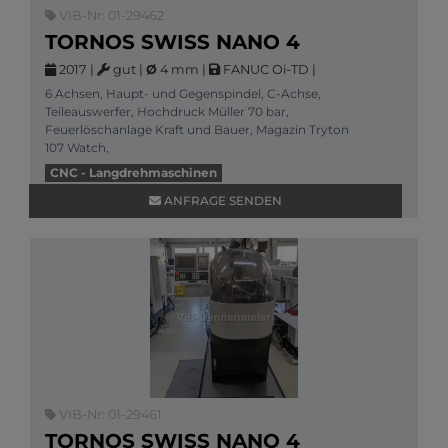
VIB-Nr: 01-29462
TORNOS SWISS NANO 4
2017
|
gut
|
Ø
4 mm
|
FANUC Oi-TD
|
6 Achsen, Haupt- und Gegenspindel, C-Achse,
Teileauswerfer, Hochdruck Müller 70 bar,
Feuerlöschanlage Kraft und Bauer, Magazin Tryton
107 Watch,
Mehr Informationen
CNC - Langdrehmaschinen
ANFRAGE SENDEN
VIB-Nr: 01-29461
TORNOS SWISS NANO 4