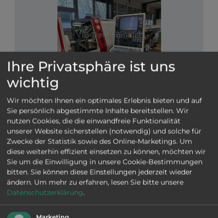
Ihre Privatsphäre ist uns
wichtig
VIB-Nr: 01-29375
TRAUB TNL 26 K
Wir möchten Ihnen ein optimales Erlebnis bieten und auf
2009
|
gut
|
Ø
32 mm
|
TX 8i-S
|
Sie persönlich abgestimmte Inhalte bereitstellen. Wir
nutzen Cookies, die die einwandfreie Funktionalität
Haupt- und Gegenspindel, C-Achse auf Haupt- und
Gegenspindel, 2 Revolver, Kühlmittelpumpe 120 bar,
unserer Website sicherstellen (notwendig) und solche für
Werkzeugüberwachung, Feuerlöschanlage,
Zwecke der Statistik sowie des Online-Marketings. Um
Bandfilter, Späneförderer, Lademagazin FMB Turbo
diese weiterhin effizient einsetzen zu können, möchten wir
3-36 / 3
CNC - Langdrehmaschinen
Sie um die Einwilligung in unsere Cookie-Bestimmungen
Mehr Informationen
bitten. Sie können diese Einstellungen jederzeit wieder
ANFRAGE SENDEN
ändern.
Um mehr zu erfahren, lesen Sie bitte unsere
Datenschutzerklärung
.
Marketing