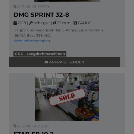
VIB-Nr: 01-29369
DMG SPRINT 32-8
2018
|
sehr gut
|
Ø
32 mm
|
FANUC
|
Haupt- und Gegenspindel, C-Achse, Lademagazin
IEMCA Boss 338-HD,
Mehr Informationen
CNC - Langdrehmaschinen
ANFRAGE SENDEN
VIB-Nr: 01-29018