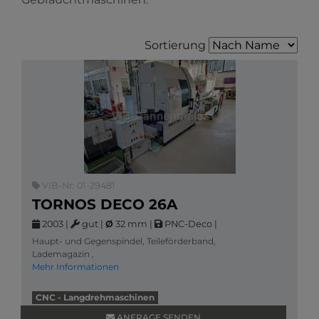
Sortierung
VIB-Nr: 01-29481
TORNOS DECO 26A
2003
|
gut
|
Ø
32 mm
|
PNC-Deco
|
Haupt- und Gegenspindel, Teileförderband,
Lademagazin ,
Mehr Informationen
CNC - Langdrehmaschinen
ANFRAGE SENDEN