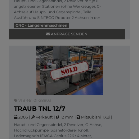
Haupt- und Gegenspindel, 2 Revolver mit je 6
angetriebenen Stationen (ohne Werkzeuge), C-
Achse auf Haupt- und Gegenspindel, Teile
Ausführung SINTECO Roboter 2 Achsen in der
Gegenspindel, Hochdruck, S
CNC - Langdrehmaschinen
Mehr Informationen
ANFRAGE SENDEN
VIB-Nr: 01-28803
TRAUB TNL 12/7
2006
|
verkauft
|
Ø
12 mm
|
Mitsubishi TX8i
|
Haupt- und Gegenspindel, 2 Revolver, C-Achse,
Hochdruckpumpe, Späneförderer Knoll,
Lademagazin IEMCA Genius 226 / 4 Meter,