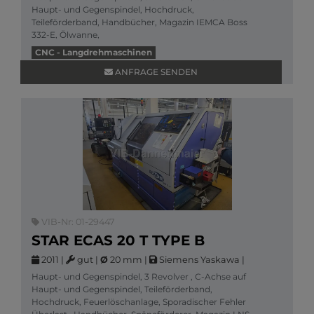
Haupt- und Gegenspindel, Hochdruck,
Teileförderband, Handbücher, Magazin IEMCA Boss
332-E, Ölwanne,
Mehr Informationen
CNC - Langdrehmaschinen
ANFRAGE SENDEN
VIB-Nr: 01-29447
STAR ECAS 20 T TYPE B
2011
|
gut
|
Ø
20 mm
|
Siemens Yaskawa
|
Haupt- und Gegenspindel, 3 Revolver , C-Achse auf
Haupt- und Gegenspindel, Teileförderband,
Hochdruck, Feuerlöschanlage, Sporadischer Fehler