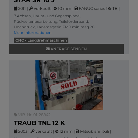
STAR SR 10 J
2011
|
verkauft
|
Ø
10 mm
|
FANUC series 18i-TB
|
7 Achsen, Haupt- und Gegenspindel,
Rückseitenbearbeitung, Teileförderband,
Hochdruck, Lademagazin FMB minimag 20 ,
Mehr Informationen
CNC - Langdrehmaschinen
ANFRAGE SENDEN
VIB-Nr: 01-28842
TRAUB TNL 12 K
2003
|
verkauft
|
Ø
12 mm
|
Mitsubishi TX8i
|