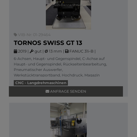
VIB-Nr: 01-29464
TORNOS SWISS GT 13
2019
|
gut
|
Ø
13 mm
|
FANUC 31i-B
|
6-Achsen, Haupt- und Gegenspindel, C-Achse auf
Haupt- und Gegenspindel, Rückseitenbearbeitung,
Pneumatischer Auswerfer,
Werkstücktransportband, Hochdruck, Magazin
Tornos Robobar SBF-213 ,
CNC - Langdrehmaschinen
Mehr Informationen
ANFRAGE SENDEN