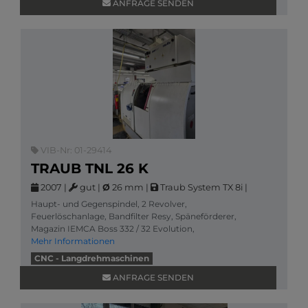
ANFRAGE SENDEN
VIB-Nr: 01-29414
TRAUB TNL 26 K
2007
|
gut
|
Ø
26 mm
|
Traub System TX 8i
|
Haupt- und Gegenspindel, 2 Revolver,
Feuerlöschanlage, Bandfilter Resy, Späneförderer,
Magazin IEMCA Boss 332 / 32 Evolution,
Mehr Informationen
CNC - Langdrehmaschinen
ANFRAGE SENDEN