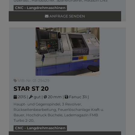
Überlast , Handbücher, Späneförderer, Magazin LNS
P
CNC - Langdrehmaschinen
Mehr Informationen
ANFRAGE SENDEN
VIB-Nr: 01-29429
STAR ST 20
2015
|
gut
|
Ø
20 mm
|
Fanuc 31i
|
Haupt- und Gegenspindel, 3 Revolver,
Rückseitenbearbeitung, Feuerlöschanlage Kraft u.
Bauer, Hochdruck Büchele, Lademagazin FMB
Turbo 2-20,
Mehr Informationen
CNC - Langdrehmaschinen