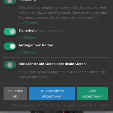
Diese Dienste verarbeiten persönliche Daten, um Ihnen
relevante Inhalte über Produkte, Dienstleistungen oder
Themen zu zeigen, die Sie interessieren könnten.
↓
3
Dienste
Sicherheit
VIB-Nr: 01-29371
(immer erforderlich)
TRAUB TNL 26
↓
1
Dienst
2008
|
gut
|
Ø
26 mm
|
TRAUB TX 8i
|
Anzeigen von Karten
Haupt- und Gegenspindel, 2 Revolver ,
↓
1
Dienst
Hochdruckanlage 120 bar, Ölnebelreiniger Büchel,
Feuerlöschanlage Kraft u. Bauer, Kühlmittelanlage,
Bandfilter Resy, Späneförderer, Lademagazin FMB
Alle Dienste aktivieren oder deaktivieren
turbo 3
CNC - Langdrehmaschinen
Mit diesem Schalter können Sie alle Dienste aktivieren
Mehr Informationen
oder deaktivieren.
ANFRAGE SENDEN
Ich lehne
Ausgewählte
Alle
ab
akzeptieren
akzeptieren
VIB-Dannenmaier GmbH & Co. Vertrieb und Industrie-Beratung KG