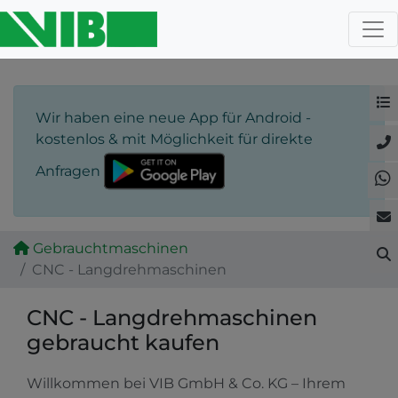
Wir haben eine neue App für Android -
kostenlos & mit Möglichkeit für direkte
Anfragen
Gebrauchtmaschinen
CNC - Langdrehmaschinen
CNC - Langdrehmaschinen
gebraucht kaufen
Willkommen bei VIB GmbH & Co. KG – Ihrem