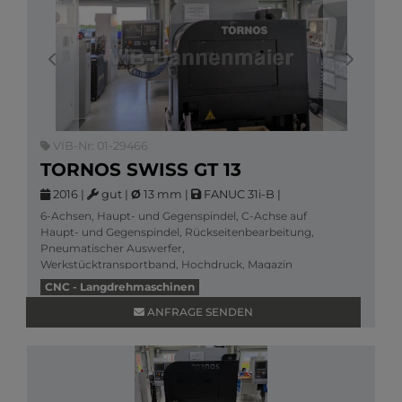
Previous
Next
VIB-Nr: 01-29466
TORNOS SWISS GT 13
2016
|
gut
|
Ø
13 mm
|
FANUC 31i-B
|
6-Achsen, Haupt- und Gegenspindel, C-Achse auf
Haupt- und Gegenspindel, Rückseitenbearbeitung,
Pneumatischer Auswerfer,
Werkstücktransportband, Hochdruck, Magazin
Tornos Robobar SBF-213 ,
CNC - Langdrehmaschinen
Mehr Informationen
ANFRAGE SENDEN