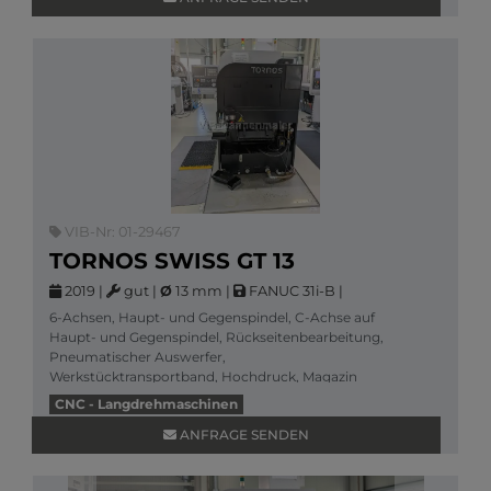
VIB-Nr: 01-29467
TORNOS SWISS GT 13
2019
|
gut
|
Ø
13 mm
|
FANUC 31i-B
|
6-Achsen, Haupt- und Gegenspindel, C-Achse auf
Haupt- und Gegenspindel, Rückseitenbearbeitung,
Pneumatischer Auswerfer,
Werkstücktransportband, Hochdruck, Magazin
Tornos Robobar SBF-213 ,
CNC - Langdrehmaschinen
Mehr Informationen
ANFRAGE SENDEN