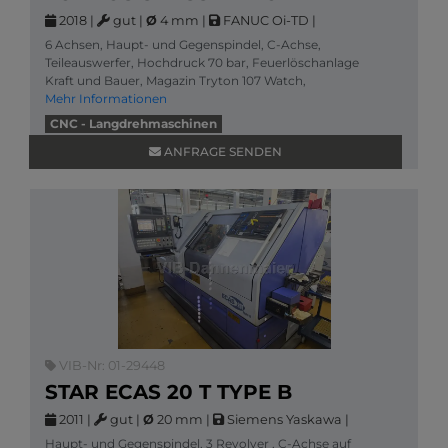
2018
|
gut
|
Ø
4 mm
|
FANUC Oi-TD
|
6 Achsen, Haupt- und Gegenspindel, C-Achse,
Teileauswerfer, Hochdruck 70 bar, Feuerlöschanlage
Kraft und Bauer, Magazin Tryton 107 Watch,
Mehr Informationen
CNC - Langdrehmaschinen
ANFRAGE SENDEN
VIB-Nr: 01-29448
STAR ECAS 20 T TYPE B
2011
|
gut
|
Ø
20 mm
|
Siemens Yaskawa
|
Haupt- und Gegenspindel, 3 Revolver , C-Achse auf