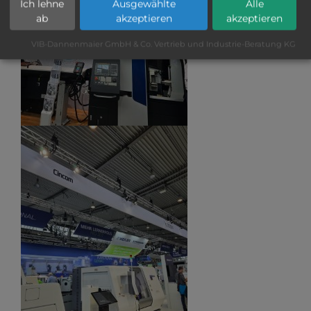
Ich lehne
Ausgewählte
Alle
ab
akzeptieren
akzeptieren
VIB-Dannenmaier GmbH & Co. Vertrieb und Industrie-Beratung KG