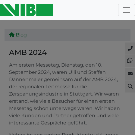
Blog
AMB 2024
Am ersten Messetag, Dienstag, den 10.
September 2024, waren Ulli und Steffen
Dannenmaier gemeinsam auf der AMB 2024,
der regionalen Leitmesse für die
Zerspanungsindustrie in Stuttgart. Wir waren
erstand, wie viele Besucher für einen ersten
Messetag schon unterwegs waren. Wir haben
viele Kunden und Partner getroffen und viele
interessante Gespräche geführt.
Neben interessanten Produktentwicklungen