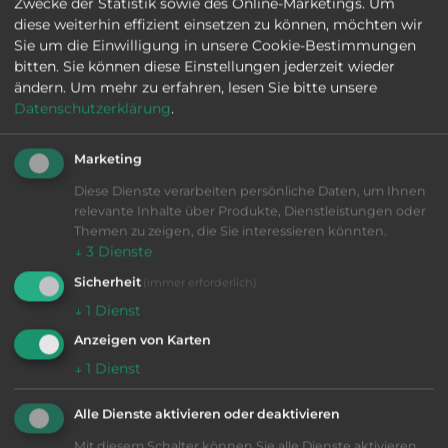
Zwecke der Statistik sowie des Online-Marketings. Um
für rotationssymmetrische Bauteile eingesetzt
diese weiterhin effizient einsetzen zu können, möchten wir
werden, bieten Bearbeitungszentren Vorteile
Sie um die Einwilligung in unsere Cookie-Bestimmungen
bei komplexen Frästeilen. In vielen modernen
bitten. Sie können diese Einstellungen jederzeit wieder
Fertigungen werden beide Maschinentypen
ändern.
Um mehr zu erfahren, lesen Sie bitte unsere
kombiniert eingesetzt.
Datenschutzerklärung
.
Unternehmen, die sowohl drehen als auch
Marketing
fräsen, profitieren häufig von einer
Diese Dienste verarbeiten persönliche Daten, um Ihnen
abgestimmten Maschinenstrategie. Auf
relevante Inhalte über Produkte, Dienstleistungen oder
www.vib-kg.de/gebrauchtmaschinen
finden
Themen zu zeigen, die Sie interessieren könnten.
sich sowohl CNC Drehmaschinen gebraucht als
↓
3
Dienste
auch Bearbeitungszentren für
Sicherheit
(immer erforderlich)
unterschiedlichste Anforderungen.
↓
1
Dienst
WO KANN MAN EIN
Anzeigen von Karten
BEARBEITUNGSZENTRUM GEBRAUCHT
↓
1
Dienst
KAUFEN?
Unternehmen, die ein Bearbeitungszentrum
Alle Dienste aktivieren oder deaktivieren
gebraucht kaufen möchten, finden auf
Mit diesem Schalter können Sie alle Dienste aktivieren