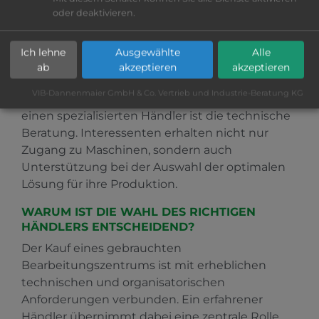
www.vib-kg.de/bearbeitungscenter
eine
oder deaktivieren.
regelmäßig aktualisierte Auswahl hochwertiger
Maschinen. Das Angebot umfasst verschiedene
Ich lehne
Ausgewählte
Alle
Hersteller, Baugrößen und
ab
akzeptieren
akzeptieren
Ausstattungsvarianten.
VIB-Dannenmaier GmbH & Co. Vertrieb und Industrie-Beratung KG
Ein entscheidender Vorteil beim Kauf über
einen spezialisierten Händler ist die technische
Beratung. Interessenten erhalten nicht nur
Zugang zu Maschinen, sondern auch
Unterstützung bei der Auswahl der optimalen
Lösung für ihre Produktion.
WARUM IST DIE WAHL DES RICHTIGEN
HÄNDLERS ENTSCHEIDEND?
Der Kauf eines gebrauchten
Bearbeitungszentrums ist mit erheblichen
technischen und organisatorischen
Anforderungen verbunden. Ein erfahrener
Händler übernimmt dabei eine zentrale Rolle.