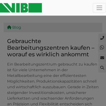
Blog
Gebrauchte
Bearbeitungszentren kaufen –
worauf es wirklich ankommt
Ein Bearbeitungszentrum gebraucht zu kaufen
ist für viele Unternehmen in der
Metallbearbeitung eine der effizientesten
Möglichkeiten, Produktionskapazitäten schnell
und wirtschaftlich auszubauen. Gerade in Zeiten
steigender Investitionskosten, unsicherer
Lieferketten und wachsender Anforderungen
an Präzision und Flexibilität entscheiden sich