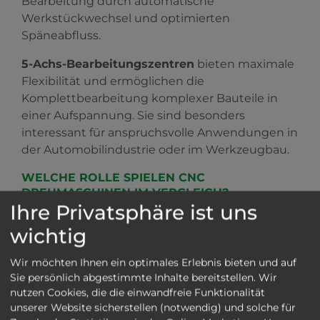
Bearbeitung durch automatische
Werkstückwechsel und optimierten
Späneabfluss.
5-Achs-Bearbeitungszentren
bieten maximale
Flexibilität und ermöglichen die
Komplettbearbeitung komplexer Bauteile in
einer Aufspannung. Sie sind besonders
interessant für anspruchsvolle Anwendungen in
der Automobilindustrie oder im Werkzeugbau.
WELCHE ROLLE SPIELEN CNC
DREHMASCHINEN IM VERGLEICH?
Ihre Privatsphäre ist uns
Viele Unternehmen stehen vor der Frage, ob ein
wichtig
Bearbeitungszentrum oder eine CNC
Drehmaschine die bessere Investition ist. Die
Wir möchten Ihnen ein optimales Erlebnis bieten und auf
Antwort hängt stark vom Werkstückspektrum
Sie persönlich abgestimmte Inhalte bereitstellen. Wir
ab.
nutzen Cookies, die die einwandfreie Funktionalität
unserer Website sicherstellen (notwendig) und solche für
Während CNC Drehmaschinen insbesondere