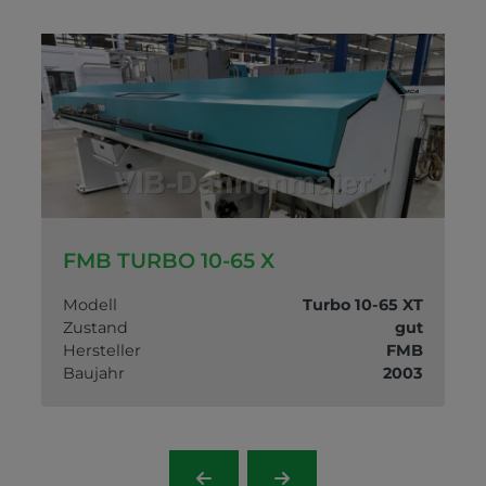
FMB TURBO 10-65 X
8
Modell
Turbo 10-65 XT
t
Zustand
gut
B
Hersteller
FMB
7
Baujahr
2003