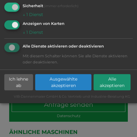
Sicherheit
(immer erforderlich)
↓
1
Dienst
Anzeigen von Karten
↓
1
Dienst
Alle Dienste aktivieren oder deaktivieren
Mit diesem Schalter können Sie alle Dienste aktivieren
oder deaktivieren.
Ich lehne
Ausgewählte
Alle
ab
akzeptieren
akzeptieren
VIB-Dannenmaier GmbH & Co. Vertrieb und Industrie-Beratung KG
Datenschutz
ÄHNLICHE MASCHINEN