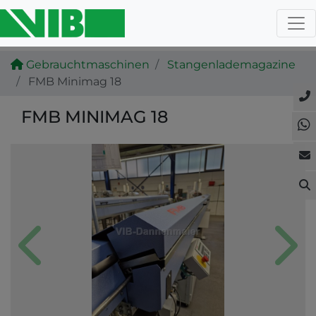
Gebrauchtmaschinen
Stangenlademagazine
FMB Minimag 18
FMB MINIMAG 18
Previous
Next