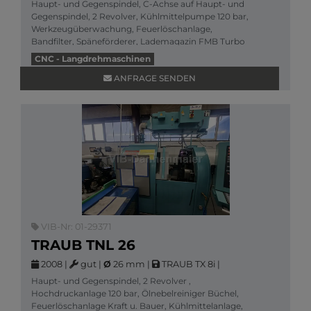
Haupt- und Gegenspindel, C-Achse auf Haupt- und
Gegenspindel, 2 Revolver, Kühlmittelpumpe 120 bar,
Werkzeugüberwachung, Feuerlöschanlage,
Bandfilter, Späneförderer, Lademagazin FMB Turbo
3-36 / 3
CNC - Langdrehmaschinen
Mehr Informationen
ANFRAGE SENDEN
VIB-Nr: 01-29371
TRAUB TNL 26
2008
|
gut
|
Ø
26 mm
|
TRAUB TX 8i
|
Haupt- und Gegenspindel, 2 Revolver ,
Hochdruckanlage 120 bar, Ölnebelreiniger Büchel,
Feuerlöschanlage Kraft u. Bauer, Kühlmittelanlage,