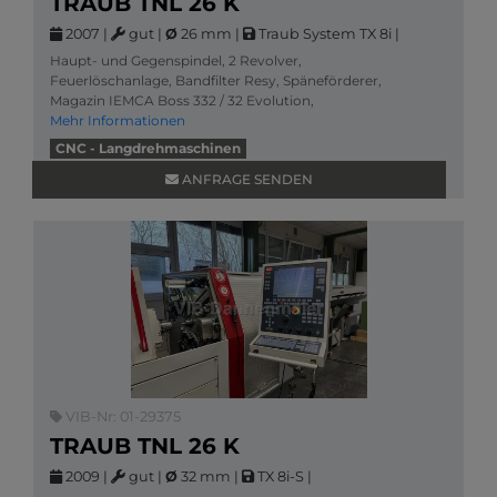
TRAUB TNL 26 K
2007
|
gut
|
Ø
26 mm
|
Traub System TX 8i
|
Haupt- und Gegenspindel, 2 Revolver,
Feuerlöschanlage, Bandfilter Resy, Späneförderer,
Magazin IEMCA Boss 332 / 32 Evolution,
Mehr Informationen
CNC - Langdrehmaschinen
ANFRAGE SENDEN
VIB-Nr: 01-29375
TRAUB TNL 26 K
2009
|
gut
|
Ø
32 mm
|
TX 8i-S
|