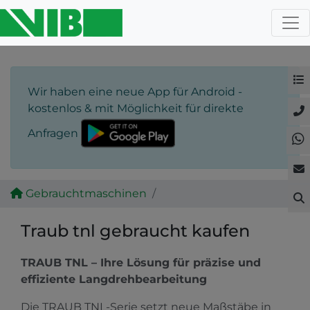
Wir haben eine neue App für Android -
kostenlos & mit Möglichkeit für direkte
Anfragen
Gebrauchtmaschinen
Traub tnl gebraucht kaufen
TRAUB TNL – Ihre Lösung für präzise und
effiziente Langdrehbearbeitung
Die TRAUB TNL-Serie setzt neue Maßstäbe in