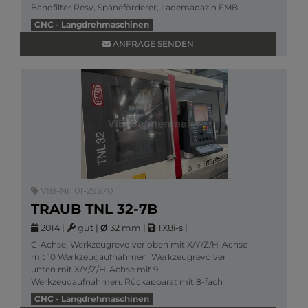
Bandfilter Resy, Späneförderer, Lademagazin FMB
turbo 3
CNC - Langdrehmaschinen
Mehr Informationen
ANFRAGE SENDEN
VIB-Nr: 01-29370
TRAUB TNL 32-7B
2014
|
gut
|
Ø
32 mm
|
TX8i-s
|
C-Achse, Werkzeugrevolver oben mit X/Y/Z/H-Achse
mit 10 Werkzeugaufnahmen, Werkzeugrevolver
unten mit X/Y/Z/H-Achse mit 9
Werkzeugaufnahmen, Rückapparat mit 8-fach
Gesamtantrieb für 3 Werkzeuge, Sch
CNC - Langdrehmaschinen
Mehr Informationen