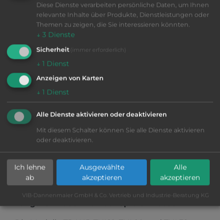
Diese Dienste verarbeiten persönliche Daten, um Ihnen
relevante Inhalte über Produkte, Dienstleistungen oder
Themen zu zeigen, die Sie interessieren könnten.
↓
3
Dienste
Sicherheit
(immer erforderlich)
↓
1
Dienst
Anzeigen von Karten
VIB-Nr: 01-28803
↓
1
Dienst
TRAUB TNL 12/7
Alle Dienste aktivieren oder deaktivieren
2006
|
verkauft
|
Ø
12 mm
|
Mitsubishi TX8i
|
Haupt- und Gegenspindel, 2 Revolver, C-Achse,
Mit diesem Schalter können Sie alle Dienste aktivieren
Hochdruckpumpe, Späneförderer Knoll,
oder deaktivieren.
Lademagazin IEMCA Genius 226 / 4 Meter,
Mehr Informationen
CNC - Langdrehmaschinen
Ich lehne
Ausgewählte
Alle
ab
akzeptieren
akzeptieren
ANFRAGE SENDEN
VIB-Dannenmaier GmbH & Co. Vertrieb und Industrie-Beratung KG
Langdrehmaschinen der Spitzenklasse