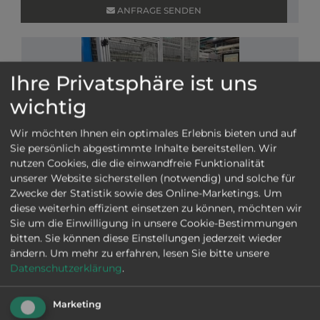
ANFRAGE SENDEN
Ihre Privatsphäre ist uns
wichtig
Wir möchten Ihnen ein optimales Erlebnis bieten und auf
Sie persönlich abgestimmte Inhalte bereitstellen. Wir
nutzen Cookies, die die einwandfreie Funktionalität
VIB-Nr: 01-28842
unserer Website sicherstellen (notwendig) und solche für
TRAUB TNL 12 K
Zwecke der Statistik sowie des Online-Marketings. Um
2003
|
verkauft
|
Ø
12 mm
|
Mitsubishi TX8i
|
diese weiterhin effizient einsetzen zu können, möchten wir
Haupt- und Gegenspindel, 2 Revolver mit je 6
Sie um die Einwilligung in unsere Cookie-Bestimmungen
angetriebenen Stationen (ohne Werkzeuge), C-
bitten. Sie können diese Einstellungen jederzeit wieder
Achse auf Haupt- und Gegenspindel, Teile
ändern.
Um mehr zu erfahren, lesen Sie bitte unsere
Ausführung SINTECO Roboter 2 Achsen in der
Datenschutzerklärung
.
Gegenspindel, Hochdruck, S
CNC - Langdrehmaschinen
Mehr Informationen
ANFRAGE SENDEN
Marketing