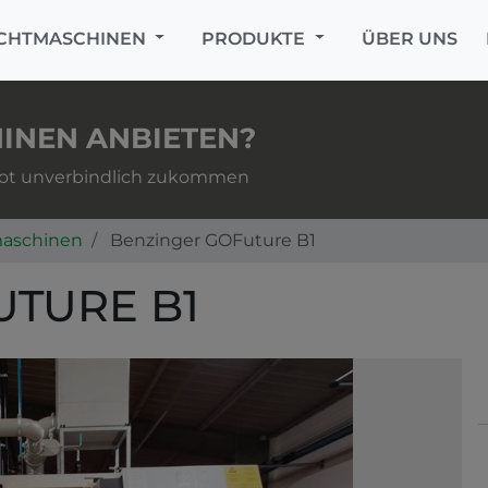
CHTMASCHINEN
PRODUKTE
ÜBER UNS
INEN ANBIETEN?
gebot unverbindlich zukommen
maschinen
Benzinger GOFuture B1
UTURE B1